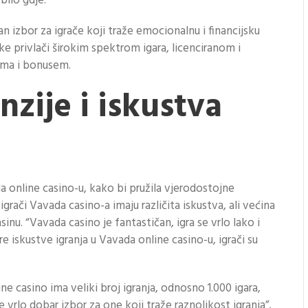
bilo gdje.
n izbor za igrače koji traže emocionalnu i financijsku
ike privlači širokim spektrom igara, licenciranom i
ama i bonusem.
nzije i iskustva
da online casino-u, kako bi pružila vjerodostojne
igrači Vavada casino-a imaju različita iskustva, ali većina
inu. “Vavada casino je fantastičan, igra se vrlo lako i
e iskustve igranja u Vavada online casino-u, igrači su
e casino ima veliki broj igranja, odnosno 1.000 igara,
e vrlo dobar izbor za one koji traže raznolikost igranja”,