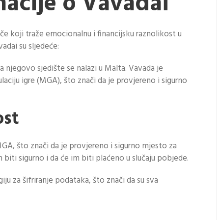
acije o Vavadai
če koji traže emocionalnu i financijsku raznolikost u
adai su sljedeće:
a njegovo sjedište se nalazi u Malta. Vavada je
laciju igre (MGA), što znači da je provjereno i sigurno
ost
MGA, što znači da je provjereno i sigurno mjesto za
m biti sigurno i da će im biti plaćeno u slučaju pobjede.
iju za šifriranje podataka, što znači da su sva