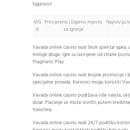
Sigurnost
MG
Provjereno i sigurno mjesto
Najnovija t
A
za igranje
Vavada online casino nudi širok spektar igara, u
mnoge druge. Igre su razvijene od strane pozn
Pragmatic Play.
Vavada online casino nudi brojne promocije i b
specijalne ponude. Korisnici mogu koristiti V
Vavada online casino podržava više valuta, uklju
dolar. Plaćanje se može izvršiti putem kreditne
transfera.
Vavada online casino nudi 24/7 podršku korisnik