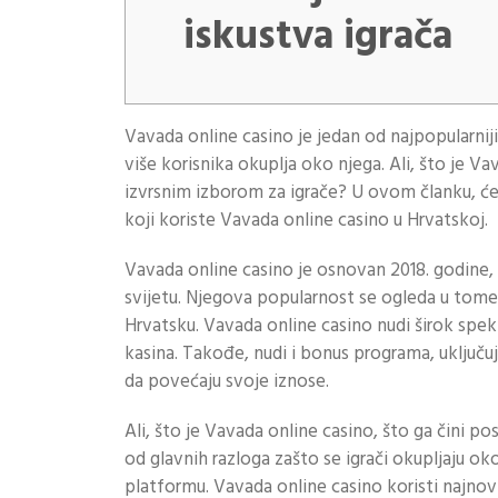
iskustva igrača
Vavada online casino je jedan od najpopularnijih
više korisnika okuplja oko njega. Ali, što je Va
izvrsnim izborom za igrače? U ovom članku, ćem
koji koriste Vavada online casino u Hrvatskoj.
Vavada online casino je osnovan 2018. godine, a
svijetu. Njegova popularnost se ogleda u tome 
Hrvatsku. Vavada online casino nudi širok spekta
kasina. Takođe, nudi i bonus programa, uključ
da povećaju svoje iznose.
Ali, što je Vavada online casino, što ga čini p
od glavnih razloga zašto se igrači okupljaju o
platformu. Vavada online casino koristi najnovi