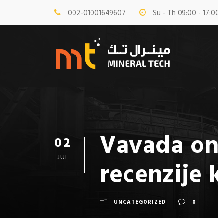
002-01001649607
Su - Th 09:00 - 17:
Vavada onl
02
JUL
recenzije 
UNCATEGORIZED
0