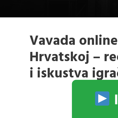
Vavada online
Hrvatskoj – re
i iskustva igr