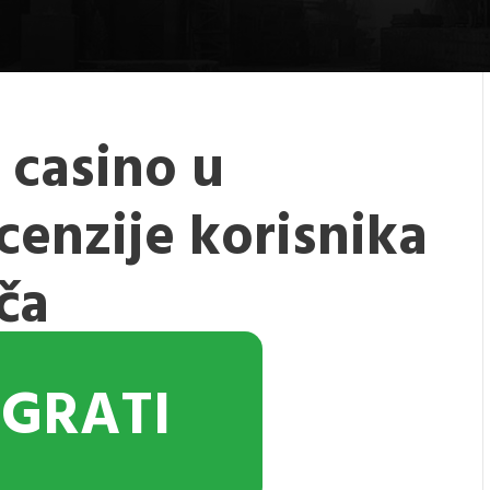
 casino u
cenzije korisnika
ača
IGRATI