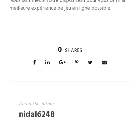
Nous sommes à votre disposition pour vous offrir la
meilleure expérience de jeu en ligne possible.
0
SHARES
About the author
nidal6248