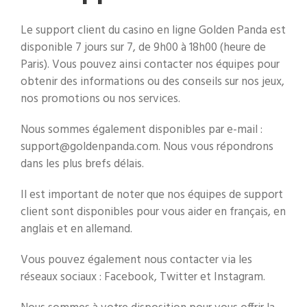
Le support client du casino en ligne Golden Panda est
disponible 7 jours sur 7, de 9h00 à 18h00 (heure de
Paris). Vous pouvez ainsi contacter nos équipes pour
obtenir des informations ou des conseils sur nos jeux,
nos promotions ou nos services.
Nous sommes également disponibles par e-mail :
support@goldenpanda.com. Nous vous répondrons
dans les plus brefs délais.
Il est important de noter que nos équipes de support
client sont disponibles pour vous aider en français, en
anglais et en allemand.
Vous pouvez également nous contacter via les
réseaux sociaux : Facebook, Twitter et Instagram.