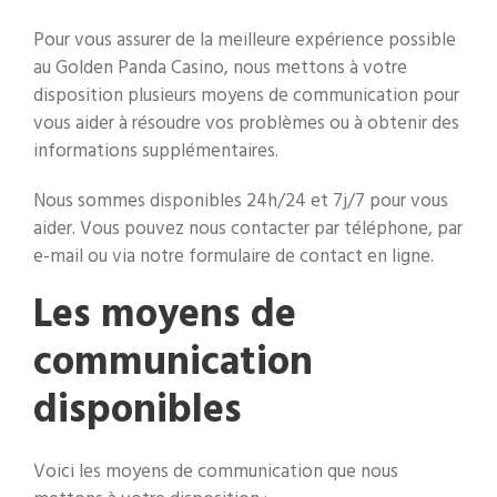
Pour vous assurer de la meilleure expérience possible
au Golden Panda Casino, nous mettons à votre
disposition plusieurs moyens de communication pour
vous aider à résoudre vos problèmes ou à obtenir des
informations supplémentaires.
Nous sommes disponibles 24h/24 et 7j/7 pour vous
aider. Vous pouvez nous contacter par téléphone, par
e-mail ou via notre formulaire de contact en ligne.
Les moyens de
communication
disponibles
Voici les moyens de communication que nous