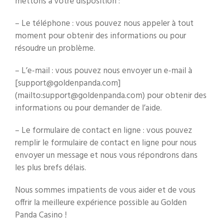
mettons à votre disposition :
– Le téléphone : vous pouvez nous appeler à tout
moment pour obtenir des informations ou pour
résoudre un problème.
– L’e-mail : vous pouvez nous envoyer un e-mail à
[support@goldenpanda.com]
(mailto:support@goldenpanda.com) pour obtenir des
informations ou pour demander de l’aide.
– Le formulaire de contact en ligne : vous pouvez
remplir le formulaire de contact en ligne pour nous
envoyer un message et nous vous répondrons dans
les plus brefs délais.
Nous sommes impatients de vous aider et de vous
offrir la meilleure expérience possible au Golden
Panda Casino !