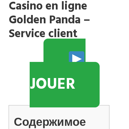
Casino en ligne
Golden Panda –
Service client
JOUER
Содержимое