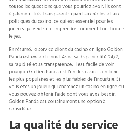
toutes les questions que vous pourriez avoir. Ils sont
également très transparents quant aux règles et aux
politiques du casino, ce qui est essentiel pour les
joueurs qui veulent comprendre comment fonctionne
le jeu.
En résumé, le service client du casino en ligne Golden
Panda est exceptionnel. Avec sa disponibilité 24/7,
sa rapidité et sa transparence, il est facile de voir
pourquoi Golden Panda est l’un des casinos en ligne
les plus populaires et les plus fiables de l’industrie. Si
vous êtes un joueur qui cherchez un casino en ligne où
vous pouvez obtenir l’aide dont vous avez besoin,
Golden Panda est certainement une option à
considérer.
La qualité du service