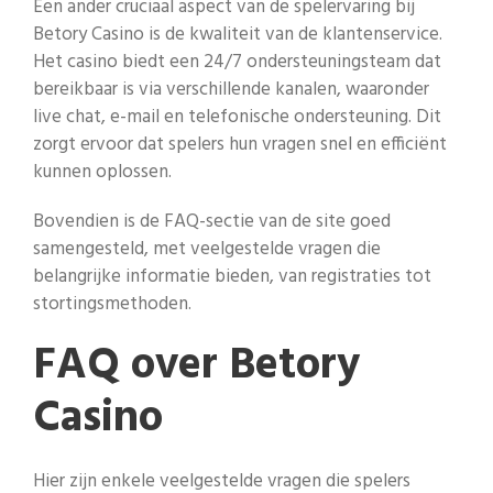
Een ander cruciaal aspect van de spelervaring bij
Betory Casino is de kwaliteit van de klantenservice.
Het casino biedt een 24/7 ondersteuningsteam dat
bereikbaar is via verschillende kanalen, waaronder
live chat, e-mail en telefonische ondersteuning. Dit
zorgt ervoor dat spelers hun vragen snel en efficiënt
kunnen oplossen.
Bovendien is de FAQ-sectie van de site goed
samengesteld, met veelgestelde vragen die
belangrijke informatie bieden, van registraties tot
stortingsmethoden.
FAQ over Betory
Casino
Hier zijn enkele veelgestelde vragen die spelers