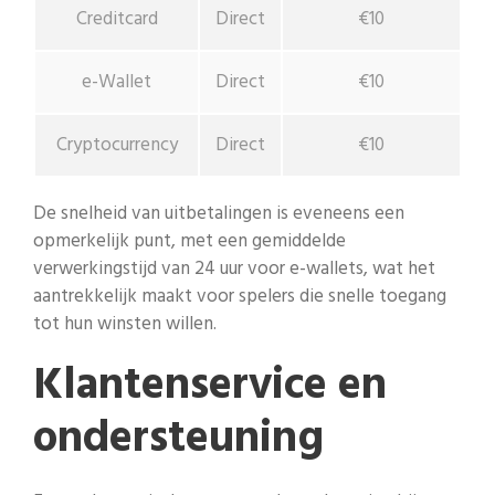
Creditcard
Direct
€10
e-Wallet
Direct
€10
Cryptocurrency
Direct
€10
De snelheid van uitbetalingen is eveneens een
opmerkelijk punt, met een gemiddelde
verwerkingstijd van 24 uur voor e-wallets, wat het
aantrekkelijk maakt voor spelers die snelle toegang
tot hun winsten willen.
Klantenservice en
ondersteuning