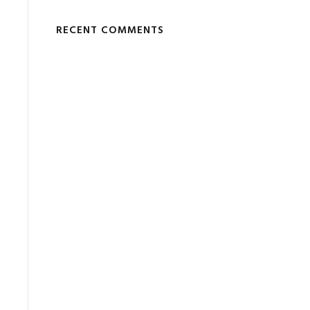
RECENT COMMENTS