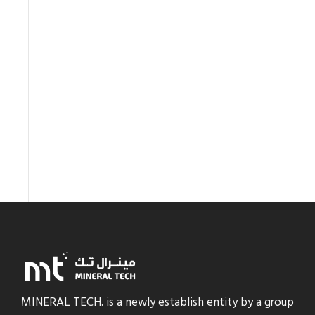
MINERAL TECH. is a newly establish entity by a group