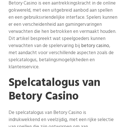
Betory Casino is een aantrekkingskracht in de online
gokwereld, met een uitgebreid aanbod aan spellen
en een gebruiksvriendelijke interface. Spelers kunnen
er een verscheidenheid aan gamingervaringen
verwachten die hen betrokken en vermaakt houden.
Dit artikel bespreekt wat speelgoeders kunnen
verwachten van de spelervaring bij
betory casino
,
met aandacht voor verschillende aspecten zoals de
spelcatalogus, betalingsmogelijkheden en
klantenservice.
Spelcatalogus van
Betory Casino
De spelcatalogus van Betory Casino is
indrukwekkend en veelzijdig, met een rijke selectie
van spellen die zijn ontworpen om aan