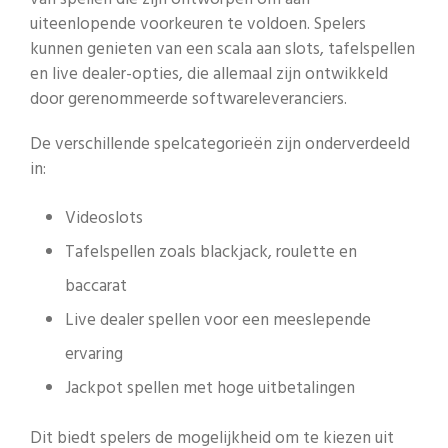
uiteenlopende voorkeuren te voldoen. Spelers
kunnen genieten van een scala aan slots, tafelspellen
en live dealer-opties, die allemaal zijn ontwikkeld
door gerenommeerde softwareleveranciers.
De verschillende spelcategorieën zijn onderverdeeld
in:
Videoslots
Tafelspellen zoals blackjack, roulette en
baccarat
Live dealer spellen voor een meeslepende
ervaring
Jackpot spellen met hoge uitbetalingen
Dit biedt spelers de mogelijkheid om te kiezen uit