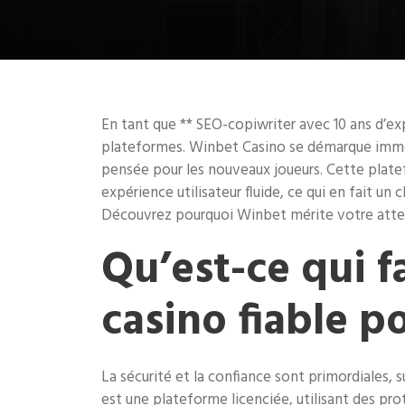
En tant que ** SEO-copiwriter avec 10 ans d’ex
plateformes. Winbet Casino se démarque imméd
pensée pour les nouveaux joueurs. Cette plate
expérience utilisateur fluide, ce qui en fait un 
Découvrez pourquoi Winbet mérite votre attent
Qu’est-ce qui f
casino fiable p
La sécurité et la confiance sont primordiales, 
est une plateforme licenciée, utilisant des pr