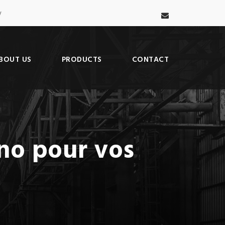
y
BOUT US
PRODUCTS
CONTACT
no pour vos