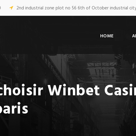
00
2nd industrial zone plot no 56 6th of October industrial cit
HOME
A
choisir Winbet Casi
aris