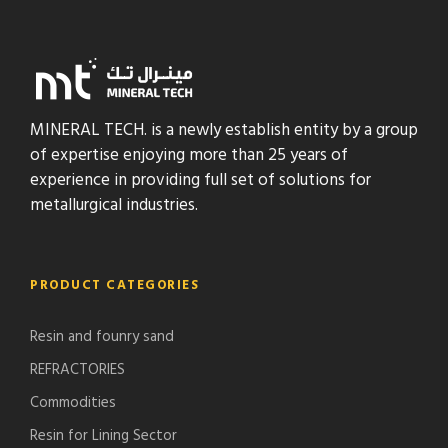
MINERAL TECH. is a newly establish entity by a group
of expertise enjoying more than 25 years of
experience in providing full set of solutions for
metallurgical industries.
PRODUCT CATEGORIES
Resin and founry sand
REFRACTORIES
Commodities
Resin for Lining Sector