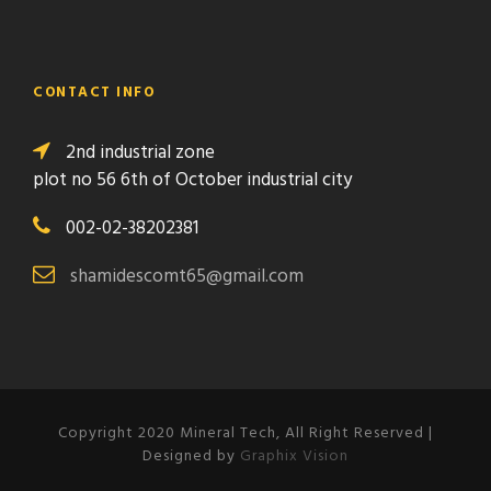
CONTACT INFO
2nd industrial zone
plot no 56 6th of October industrial city
002-02-38202381
shamidescomt65@gmail.com
Copyright 2020 Mineral Tech, All Right Reserved |
Designed by
Graphix Vision