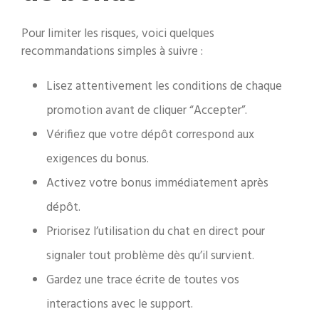
Pour limiter les risques, voici quelques
recommandations simples à suivre :
Lisez attentivement les conditions de chaque
promotion avant de cliquer “Accepter”.
Vérifiez que votre dépôt correspond aux
exigences du bonus.
Activez votre bonus immédiatement après
dépôt.
Priorisez l’utilisation du chat en direct pour
signaler tout problème dès qu’il survient.
Gardez une trace écrite de toutes vos
interactions avec le support.