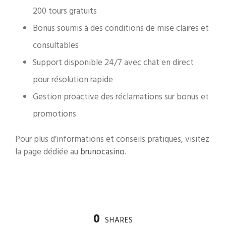
200 tours gratuits
Bonus soumis à des conditions de mise claires et
consultables
Support disponible 24/7 avec chat en direct
pour résolution rapide
Gestion proactive des réclamations sur bonus et
promotions
Pour plus d’informations et conseils pratiques, visitez
la page dédiée au
brunocasino
.
0
SHARES