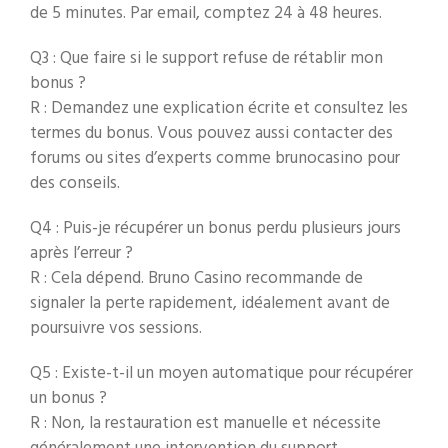
de 5 minutes. Par email, comptez 24 à 48 heures.
Q3 : Que faire si le support refuse de rétablir mon
bonus ?
R : Demandez une explication écrite et consultez les
termes du bonus. Vous pouvez aussi contacter des
forums ou sites d’experts comme brunocasino pour
des conseils.
Q4 : Puis-je récupérer un bonus perdu plusieurs jours
après l’erreur ?
R : Cela dépend. Bruno Casino recommande de
signaler la perte rapidement, idéalement avant de
poursuivre vos sessions.
Q5 : Existe-t-il un moyen automatique pour récupérer
un bonus ?
R : Non, la restauration est manuelle et nécessite